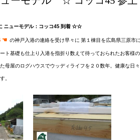
ューモデル ☆ コッコ45 参上
に ニューモデル：コッコ45 到着 ☆☆
☚
5
の神戸入港の連絡を受け早々に 第１棟目を広島県三原市
ート基礎も仕上り入港を指折り数えて待っておられたお客様の
た母屋のログハウスでウッディライフを２０数年。健康な日々
す。