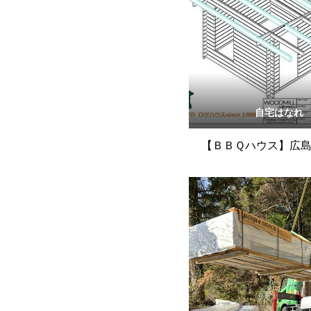
自宅はなれ
【ＢＢＱハウス】広