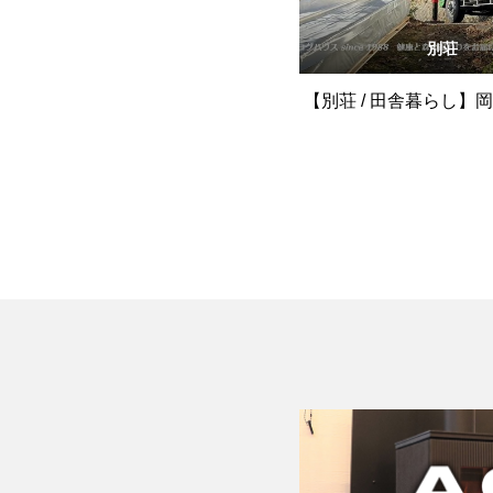
別荘
【別荘 / 田舎暮らし】