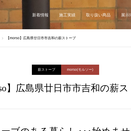
新着情報
施工実績
取り扱い商品
展示
【morso】広島県廿日市市吉和の薪ストーブ
薪ストーブ
morso(モルソー)
rso】広島県廿日市市吉和の薪