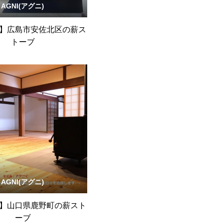
AGNI(アグニ)
】広島市安佐北区の薪ス
トーブ
AGNI(アグニ)
】山口県鹿野町の薪スト
ーブ