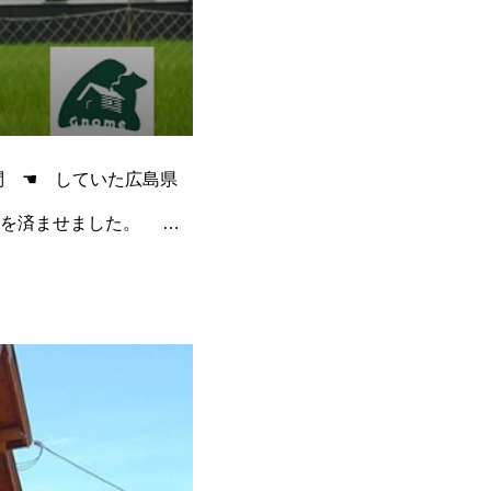
問 ☚ していた広島県
事を済ませました。 国