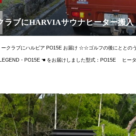
クラブにHARVIAサウナヒーター搬入
ークラブにハルビア PO15E お届け ☆☆ゴルフの後にととの
LEGEND・PO15E ☚ をお届けしました型式：PO15E ヒーター