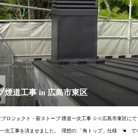
煙道工事 in 広島市東区
なプロジェクト・薪ストーブ 煙道一次工事 ☆☆広島市東区に
一次工事を済ませました。 理想の 「角トップ」仕様 ☚ で