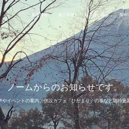
新着情報
施工実績
取り扱い商品
展示
ノームからのお知らせです。
声やイベントの案内、併設カフェ「ひだまり」の事など随時更