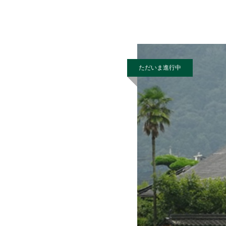
為 国産高性能鋳物製薪
ただいま進行中