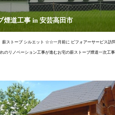
煙道工事 in 安芸高田市
う 薪ストーブ シルエット ☆☆一月前に ビフォアーサービス訪
離れのリノベーション工事が進むお宅の薪ストーブ煙道一次工
ブ「アグニ」 ☚ の嫁ぐ日が待ち遠しいセミ達