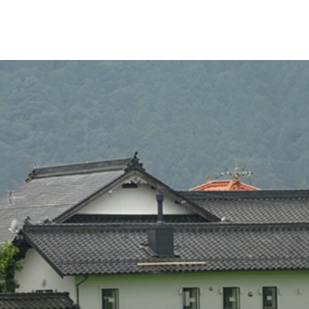
ストーブ「アグニ」 ☚ の嫁いで入く前に段階に