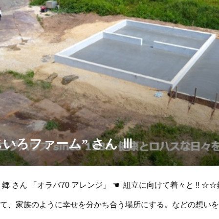
じいろファーム” さん Ⅲ
郷 さん 「オラバ70 アレンジ」 ☚ 組立に向けて着々と !! 
て、家族のように幸せを分かち合う場所にする。などの想いを重