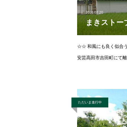
2026.07.20
まきストーブ
☆☆ 和風にも良く似合
安芸高田市吉田町にて
産高性能鋳物製薪ストー
ただいま進行中