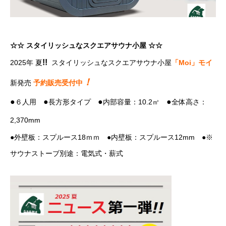
☆☆ スタイリッシュなスクエアサウナ小屋 ☆☆
!!
2025年 夏
スタイリッシュなスクエアサウナ小屋
「Moi」モイ
！
新発売
予約販売受付中
●
●
●
●
６人用
長方形タイプ
内部容量：10.2㎥
全体高さ：
2,370mm
●外壁板：スプルース18ｍｍ ●内壁板：スプルース12mm ●※
サウナストーブ別途：電気式・薪式