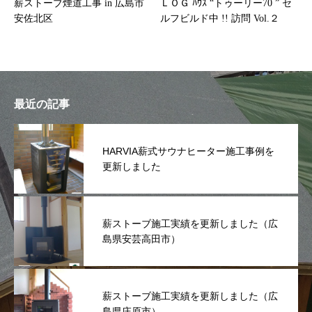
薪ストーブ煙道工事 in 広島市
ＬＯＧ ﾊｳｽ “トゥーリー70 ” セ
安佐北区
ルフビルド中 !! 訪問 Vol.２
最近の記事
HARVIA薪式サウナヒーター施工事例を
更新しました
薪ストーブ施工実績を更新しました（広
島県安芸高田市）
薪ストーブ施工実績を更新しました（広
島県庄原市）