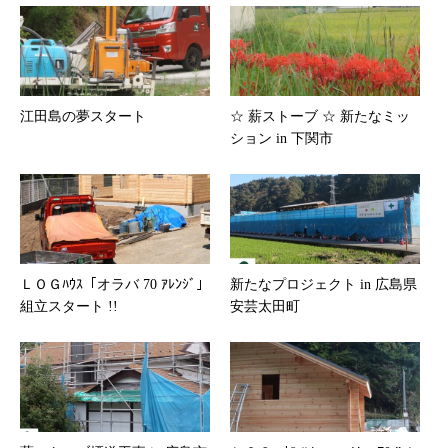
江田島の夢スタート
☆ 薪ストーブ ☆ 新たなミッ
ション in 下関市
ＬＯＧﾊｳｽ「オラバ 70 ｱﾚﾝｼﾞ」
新たなプロジェクト in 広島県
組立スタート !!
安芸太田町