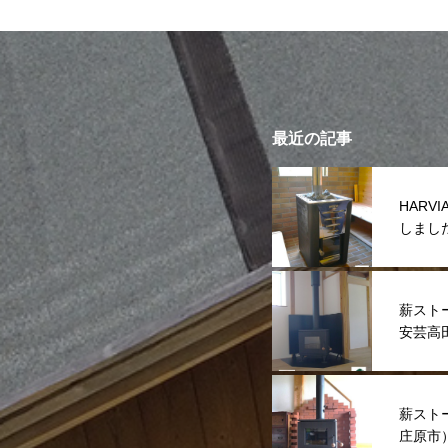
最近の記事
HAR
しまし
薪スト
安芸高
薪スト
庄原市