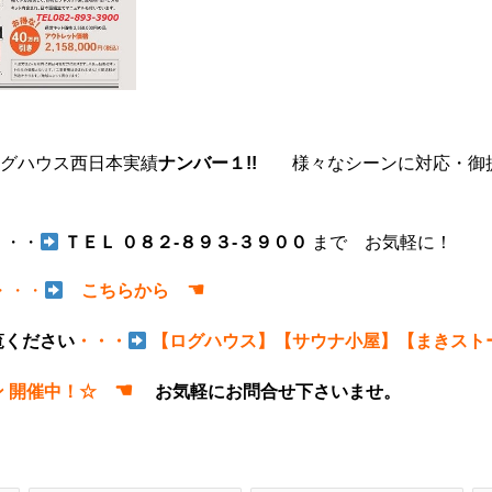
グハウス西日本実績
ナンバー１!!
様々なシーンに対応・御
・・・
ＴＥＬ ０８２-８９３-３９００
まで お気軽に！
☚
・・・
こちらから
覧ください
・・・
【ログハウス】
【サウナ小屋】
【まきスト
☚
ン 開催中！☆
お気軽にお問合せ下さいませ。