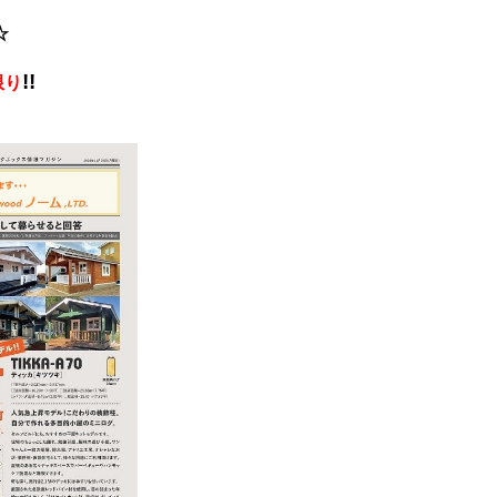
☆
!!
限り