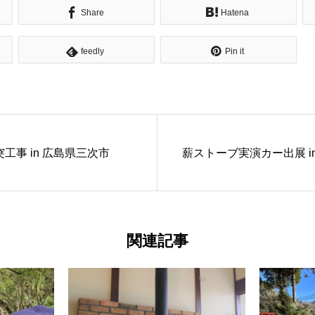
Share
Hatena
feedly
Pin it
工事 in 広島県三次市
薪ストーブ実演カー出展 i
関連記事