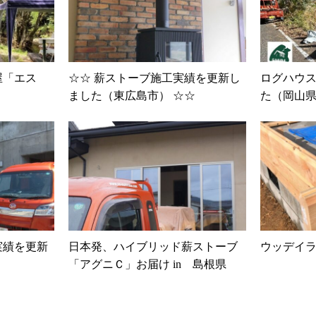
屋「エス
☆☆ 薪ストーブ施工実績を更新し
ログハウ
ました（東広島市） ☆☆
た（岡山
実績を更新
日本発、ハイブリッド薪ストーブ
ウッデイライ
「アグニＣ」お届け in 島根県