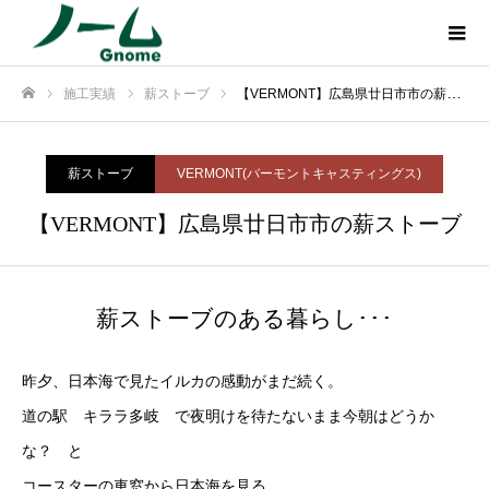
施工実績
薪ストーブ
【VERMONT】広島県廿日市市の薪ストーブ
ホーム
薪ストーブ
VERMONT(バーモントキャスティングス)
【VERMONT】広島県廿日市市の薪ストーブ
薪ストーブのある暮らし･･･
昨夕、日本海で見たイルカの感動がまだ続く。
道の駅 キララ多岐 で夜明けを待たないまま今朝はどうか
な？ と
コースターの車窓から日本海を見る。