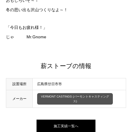
おもしろいぞ～！
冬の思い出も沢山つくりなよ～！
「今日もお疲れ様！」
じゃ Mr.Gnome
薪ストーブの情報
設置場所
広島県廿日市市
VERMONT CASTINGS (バーモントキャスティング
メーカー
ス)
施工実績一覧へ