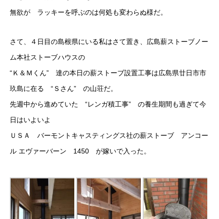
無欲が ラッキーを呼ぶのは何処も変わらぬ様だ。
さて、４日目の島根県にいる私はさて置き、広島薪ストーブノー
ム本社ストーブハウスの
“Ｋ＆Ｍくん” 達の本日の薪ストーブ設置工事は広島県廿日市市
玖島に在る “Ｓさん” の山荘だ。
先週中から進めていた “レンガ積工事” の養生期間も過ぎて今
日はいよいよ
ＵＳＡ バーモントキャスティングス社の薪ストーブ アンコー
ル エヴァーバーン 1450 が嫁いで入った。