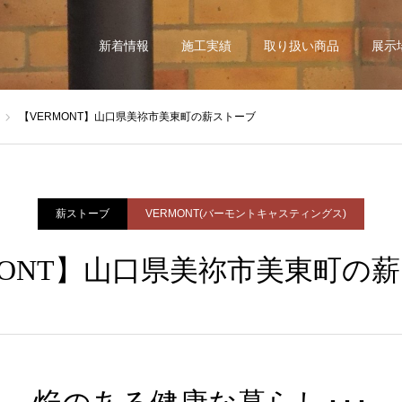
新着情報
施工実績
取り扱い商品
展示
【VERMONT】山口県美祢市美東町の薪ストーブ
薪ストーブ
VERMONT(バーモントキャスティングス)
MONT】山口県美祢市美東町の