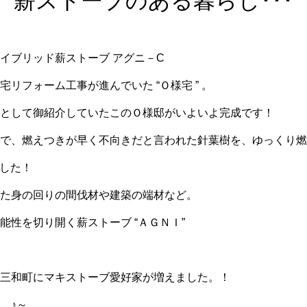
薪ストーブのある暮らし･･･
イブリッド薪ストーブ アグニ－C
リフォーム工事が進んでいた “Ｏ様宅 ” 。
として御紹介していたこのＯ様邸がいよいよ完成です！
で、燃えつきが早く不向きだと言われた針葉樹を、ゆっくり燃
ました！
た身の回りの間伐材や建築の端材など。
能性を切り開く薪ストーブ “ＡＧＮＩ”
三和町にマキストーブ愛好家が増えました。！
 ♪～