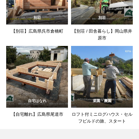
別荘
別荘
【別荘】広島県呉市倉橋町
【別荘 / 田舎暮らし】岡山県井
原市
自宅はなれ
菜園・農園
【自宅離れ】広島県尾道市
ロフト付ミニログハウス・セル
フビルドの旅、スタート