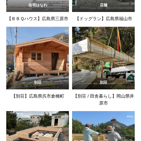
自宅はなれ
店舗
【ＢＢＱハウス】広島県三原市
【ドッグラン】広島県福山市
別荘
別荘
【別荘】広島県呉市倉橋町
【別荘 / 田舎暮らし】岡山県井
原市