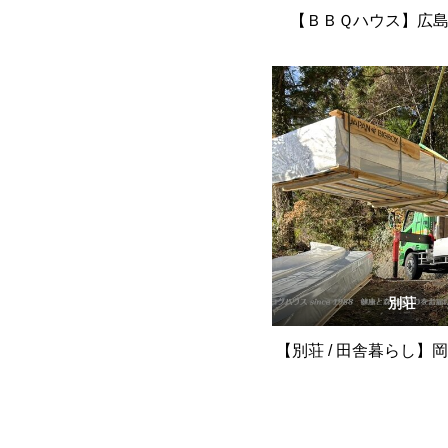
【ＢＢＱハウス】広
別荘
【別荘 / 田舎暮らし】