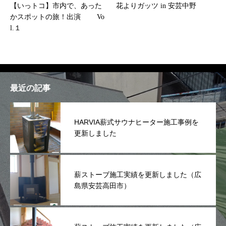
【いっトコ】市内で、あった
花よりガッツ in 安芸中野
かスポットの旅！出演 Vo
l.１
最近の記事
HARVIA薪式サウナヒーター施工事例を
更新しました
薪ストーブ施工実績を更新しました（広
島県安芸高田市）