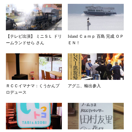
【テレビ出演】 ミニＳＬ ドリ
Island Ｃａｍｐ 百島 完成 ＯＰ
ームランドせら さん
ＥＮ！
ＲＣＣイマナマ：くうかんプ
アグニ、輸出参入
ロデュース