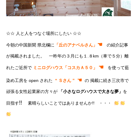
☆☆ 人と人をつなぐ場所にしたい ☆☆
☚
今朝の中国新聞 県北欄に
「丘のアナベルさん」
の紹介記事
が掲載されました。 一昨年の３月にも１.８km（車で５分）離
☚
れたご近所で
ミニログハウス
「コスカＡ５０」
を使って藍
☚
染め工房を open された
“ Ｓさん ”
の 掲載に続き三次市で
頑張る女性起業家の方々が
「小さなログハウスで大きな夢」
を
!!
目指す
素晴らしいことではありませんか!! ・・・