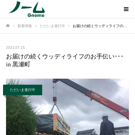
新着情報
ただいま進行中
お届けの続くウッディライフのお手伝い･･･ in 黒瀬町
ホーム
2021.07.15
お届けの続くウッディライフのお手伝い･･･
in 黒瀬町
ただいま進行中