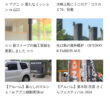
☆ アグニ ☆ 新たなミッショ
大崎上島にミニログ「コスカ
ン in 山口
Ｃ70」到着
☆☆ 薪ストーブの施工実績を
生口島の屋外暖炉：OUTDOO
更新しました ☆☆
R FAIREPLACE
【アルバム】暮らしのマルシ
【アルバム】第８回 庄原 さく
ェ！in アグニ移動実演car
らフェスティバル 2024