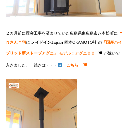
２カ月前に煙突工事を済ませていた広島県東広島市八本松町に
“
Ｎさん ” 宅
に
メイドインJapan
岡本OKAMOTO社 の
「国産ハイ
☚
ブリッド薪ストーブアグニ」 モデル：アグニＣＣ
が嫁いで
☚
入きました。 続きは・・・
こちら