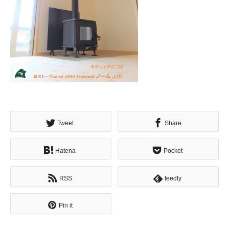
Tweet
Share
Hatena
Pocket
RSS
feedly
Pin it