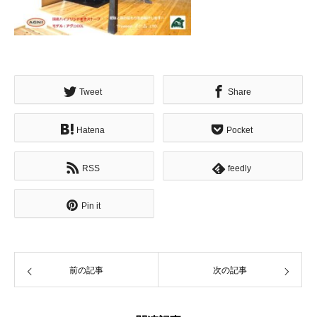
Tweet
Share
Hatena
Pocket
RSS
feedly
Pin it
前の記事
次の記事