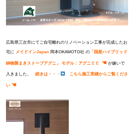
広島県三次市にてご自宅離れのリノベーション工事が完成したお
宅に
メイドインJapan
岡本OKAMOTO社 の
「国産ハイブリッド
☚
鋳物製まきストーブアグニ」 モデル：アグニＣＣ
が嫁いで
入きました。
続きは・・・
こちら施工実績からご覧くださ
☚
い