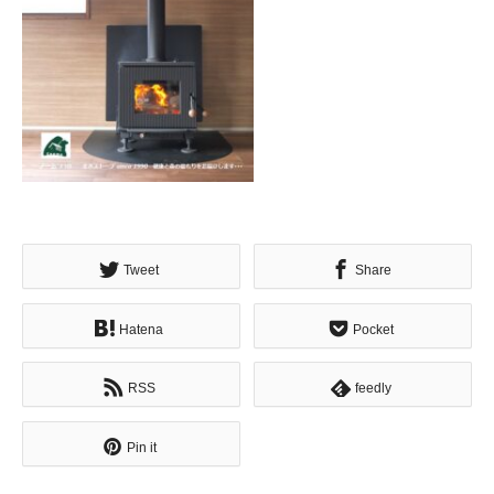
Tweet
Share
Hatena
Pocket
RSS
feedly
Pin it