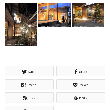
Tweet
Share
Hatena
Pocket
RSS
feedly