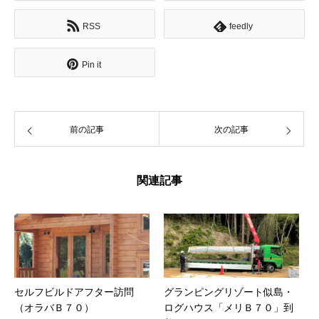
RSS
feedly
Pin it
前の記事
次の記事
関連記事
セルフビルドアフター訪問
グランピングリゾート似島・
（オラバＢ７０）
ログハウス「メリＢ７０」到