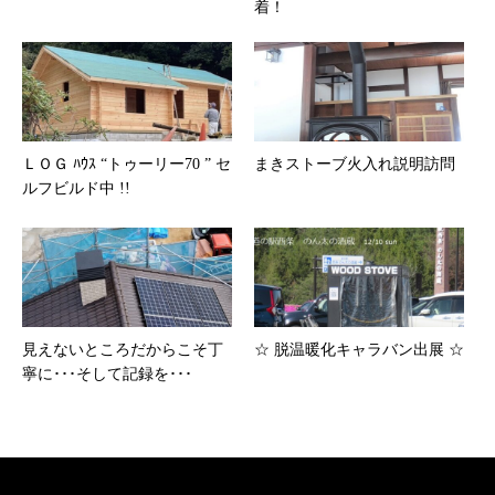
着！
ＬＯＧ ﾊｳｽ “トゥーリー70 ” セ
まきストーブ火入れ説明訪問
ルフビルド中 !!
見えないところだからこそ丁
☆ 脱温暖化キャラバン出展 ☆
寧に･･･そして記録を･･･