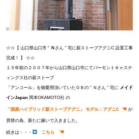
☆☆【 山口県山口市 “
Ｎ
さん ” 宅に薪ストーブアグニC 設置工事
完成！ 】 ☆☆
１５年前の２００７年から山口県山口市にてバーモントキャステ
ィングス社の薪ストーブ
「アンコール」を御愛用頂いていたＯＢの “ Ｎさん ” 宅に
メイド
インJapan
岡本OKAMOTO社 の
☚
「国産ハイブリッド薪ストーブアグニ」 モデル：アグニC
が
買替の為、新たに嫁いで入きました。
☚
続きは・・・
こちら