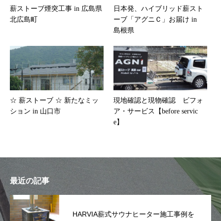
薪ストーブ煙突工事 in 広島県
日本発、ハイブリッド薪スト
北広島町
ーブ「アグニＣ」お届け in
島根県
☆ 薪ストーブ ☆ 新たなミッ
現地確認と現物確認 ビフォ
ション in 山口市
ア・サービス【before servic
e】
最近の記事
HARVIA薪式サウナヒーター施工事例を