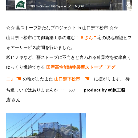
☆☆ 薪ストーブ新たなプロジェクト in 山口県下松市 ☆☆
山口県下松市にて御新築工事の進む
“ Ｓさん ”
宅の現地確認ビフ
ォアーサービス訪問を行いました。
杉ヒノキなど、薪ストーブに不向きと言われる針葉樹を効率良く
ゆっくり燃焼できる
国産高性能鋳物製薪ストーブ
「アグ
☚
☚
ニ」
の輪がまたまた
山口県下松市
に拡がります。 待
ち遠しいではありませんか･･･ ♪♪♪
product by ㈱原工務
店
さん