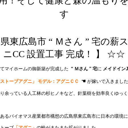
用！そして健康と森の温もり
す
県東広島市 “ Ｍさん ” 宅の
ニCC 設置工事 完成！ 】 ☆☆
にてマイホームの御新築が完成した
“ Ｍさん ” 宅
に
メイドインJa
☚
ストーブアグニ」 モデル：アグニＣＣ
が嫁いで入きました
り余っている人工林の杉ヒノキなど、針葉樹を効率良くゆっく
。
あるバイオマス産業都市構想の広島県東広島市に日本の環境に
トーブ
「アグニ」
の輪がまたまた拡がりました。