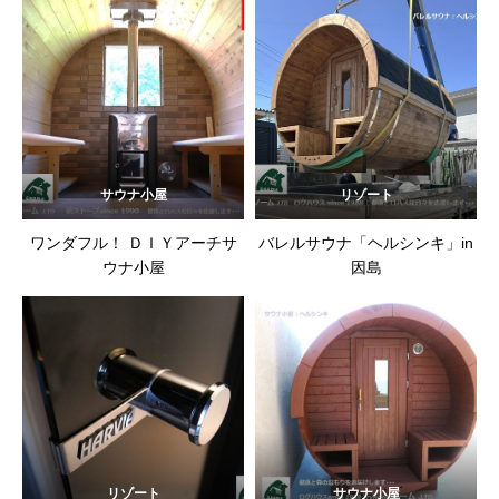
サウナ小屋
リゾート
ワンダフル！ ＤＩＹアーチサ
バレルサウナ「ヘルシンキ」in
ウナ小屋
因島
リゾート
サウナ小屋