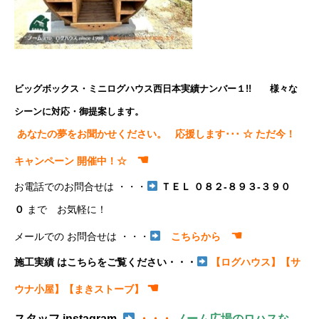
ビッグボックス・ミニログハウス西日本実績ナンバー１!! 様々な
シーンに対応・御提案します。
あなたの夢をお聞かせください。 応援します･･･ ☆ ただ今！
☚
キャンペーン 開催中！☆
お電話でのお問合せは ・・・
ＴＥＬ ０８２-８９３-３９０
０
まで お気軽に！
☚
メールでの お問合せは ・・・
こちらから
施工実績 はこちらをご覧ください・・・
【ログハウス】
【サ
☚
ウナ小屋】
【まきストーブ】
スタッフ instagram
・・・
ノーム広場のロハスな