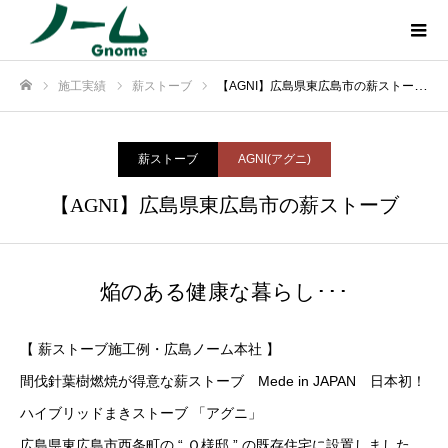
施工実績
薪ストーブ
【AGNI】広島県東広島市の薪ストーブ
ホーム
薪ストーブ
AGNI(アグニ)
【AGNI】広島県東広島市の薪ストーブ
焔のある健康な暮らし･･･
【 薪ストーブ施工例・広島ノーム本社 】
間伐針葉樹燃焼が得意な薪ストーブ Mede in JAPAN 日本初！
ハイブリッドまきストーブ 「アグニ」
広島県東広島市西条町の “ Ｏ様邸 ” の既存住宅に設置しました。