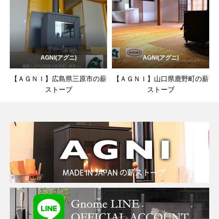
AGNI(アグニ)
AGNI(アグニ)
【ＡＧＮＩ】広島県三原市の薪
【ＡＧＮＩ】山口県鹿野町の薪
ストーブ
ストーブ