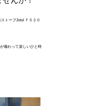
ませんか！
ーブJotul Ｆ５２０
が備わって楽しいひと時