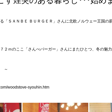
ごす煙突のある暮らし･･･始め
る「ＳＡＮＢＥ ＢＵＲＧＥＲ」さんに北欧ノルウェー王国の薪スト
７２ｍのここ「さんべバーガー」さんにまたひとつ、冬の魅力
 ～
.com/woodstove-syouhin.htm