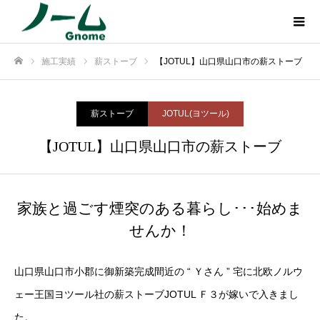
施工実績
薪ストーブ
【JOTUL】山口県山口市の薪ストーブ
ホーム
薪ストーブ
JOTUL(ヨツール)
【JOTUL】山口県山口市の薪ストーブ
家族と過ごす煙突のある暮らし･･･始めま
せんか！
山口県山口市小郡に御新築完成間近の “ Ｙさん ” 宅に北欧ノルウ
ェー王国ヨツール社の薪ストーブJOTUL Ｆ３が嫁いで入きまし
た。