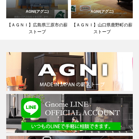
AGNI(アグニ)
AGNI(アグニ)
【ＡＧＮＩ】広島県三原市の薪
【ＡＧＮＩ】山口県鹿野町の薪
ストーブ
ストーブ