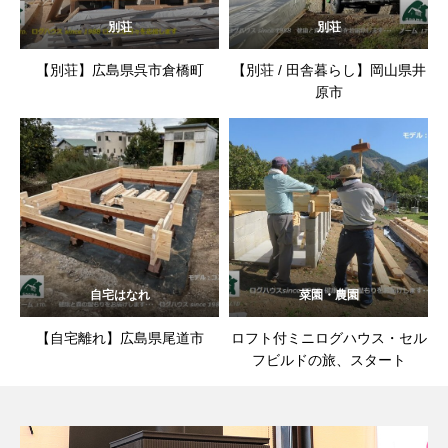
別荘
別荘
【別荘】広島県呉市倉橋町
【別荘 / 田舎暮らし】岡山県井
原市
自宅はなれ
菜園・農園
【自宅離れ】広島県尾道市
ロフト付ミニログハウス・セル
フビルドの旅、スタート