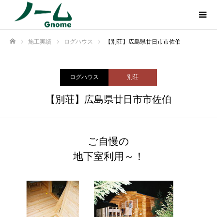
施工実績
ログハウス
【別荘】広島県廿日市市佐伯
ホーム
ログハウス
別荘
【別荘】広島県廿日市市佐伯
ご自慢の
地下室利用～！