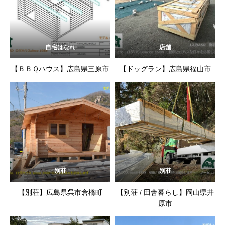
自宅はなれ
店舗
【ＢＢＱハウス】広島県三原市
【ドッグラン】広島県福山市
別荘
別荘
【別荘】広島県呉市倉橋町
【別荘 / 田舎暮らし】岡山県井
原市