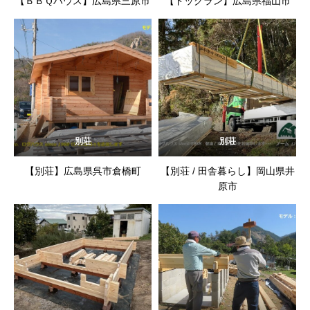
【ＢＢＱハウス】広島県三原市
【ドッグラン】広島県福山市
別荘
別荘
【別荘】広島県呉市倉橋町
【別荘 / 田舎暮らし】岡山県井
原市