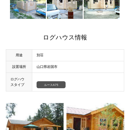
ログハウス情報
用途
別荘
設置場所
山口県岩国市
ログハウ
スタイプ
ルースA75