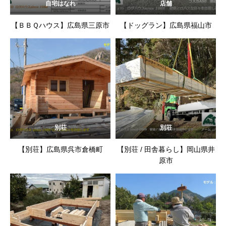
自宅はなれ
店舗
【ＢＢＱハウス】広島県三原市
【ドッグラン】広島県福山市
別荘
別荘
【別荘】広島県呉市倉橋町
【別荘 / 田舎暮らし】岡山県井
原市