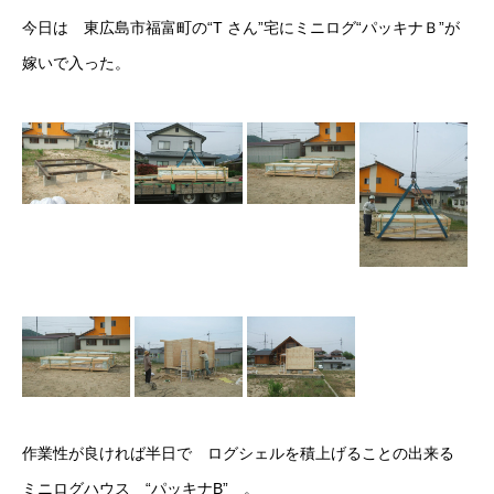
今日は 東広島市福富町の“T さん”宅にミニログ“パッキナＢ”が
嫁いで入った。
作業性が良ければ半日で ログシェルを積上げることの出来る
ミニログハウス “パッキナB” 。