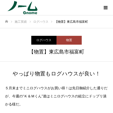
施工実績
ログハウス
【物置】東広島市福富町
ホーム
ログハウス
物置
【物置】東広島市福富町
やっぱり物置もログハウスが良い！
５月末までミニログハウスがお買い得！は先日御紹介した通りだ
が、今週の“Ｋ＆Ｍくん”達はミニログハウスの組立にドップリ漬
かる様だ。