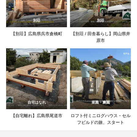
別荘
別荘
【別荘】広島県呉市倉橋町
【別荘 / 田舎暮らし】岡山県井
原市
自宅はなれ
菜園・農園
【自宅離れ】広島県尾道市
ロフト付ミニログハウス・セル
フビルドの旅、スタート