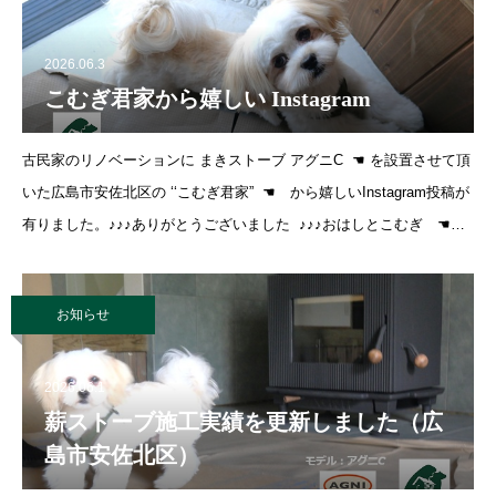
2026.06.3
こむぎ君家から嬉しい Instagram
古民家のリノベーションに まきストーブ アグニC ☚ を設置させて頂
いた広島市安佐北区の ‘‘こむぎ君家” ☚ から嬉しいInstagram投稿が
有りました。♪♪♪ありがとうございました ♪♪♪おはしとこむぎ ☚み
なさまに豊富な経験で健康と森の温
お知らせ
2026.06.1
薪ストーブ施工実績を更新しました（広
島市安佐北区）