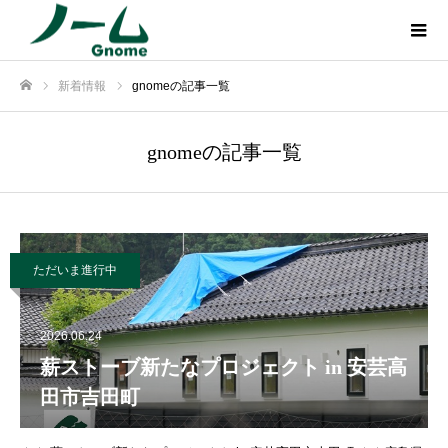
新着情報
gnomeの記事一覧
ホーム
gnomeの記事一覧
ただいま進行中
2026.06.24
薪ストーブ新たなプロジェクト in 安芸高
田市吉田町