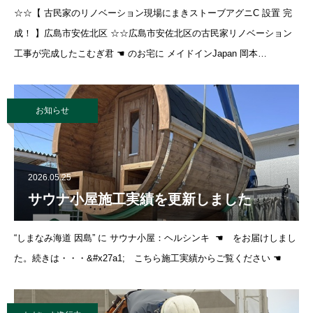
☆☆【 古民家のリノベーション現場にまきストーブアグニC 設置 完
成！ 】広島市安佐北区 ☆☆広島市安佐北区の古民家リノベーション
工事が完成したこむぎ君 ☚ のお宅に メイドインJapan 岡本
OKAMOTO社 の「国産ハイブリッド鋳物製まきストーブアグニ」 モ
デル：アグニＣ
お知らせ
2026.05.25
サウナ小屋施工実績を更新しました
“しまなみ海道 因島” に サウナ小屋：ヘルシンキ ☚ をお届けしまし
た。続きは・・・&#x27a1; こちら施工実績からご覧ください ☚