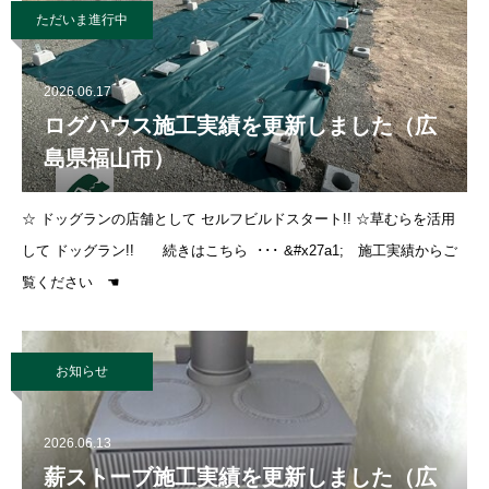
ただいま進行中
2026.06.17
ログハウス施工実績を更新しました（広
島県福山市）
☆ ドッグランの店舗として セルフビルドスタート!! ☆草むらを活用
して ドッグラン!! 続きはこちら ･･･ &#x27a1; 施工実績からご
覧ください ☚
お知らせ
2026.06.13
薪ストーブ施工実績を更新しました（広