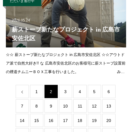
ただいま進行中
2026.05.24
薪ストーブ新たなプロジェクト in 広島市
安佐北区
☆☆ 薪ストーブ新たなプロジェクト in 広島市安佐北区 ☆☆アウトド
ア派で自然大好き!! な 広島市安佐北区のお客様宅に薪ストーブ設置前
の煙道チムニーＢＯＸ工事を行いました。 みな
さまに豊富な経験で健康と森の
1
2
3
4
5
6
7
8
9
10
11
12
13
14
15
16
17
18
19
20