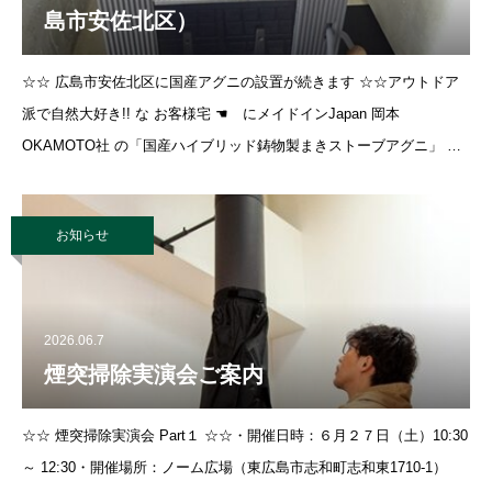
島市安佐北区）
☆☆ 広島市安佐北区に国産アグニの設置が続きます ☆☆アウトドア
派で自然大好き!! な お客様宅 ☚ にメイドインJapan 岡本
OKAMOTO社 の「国産ハイブリッド鋳物製まきストーブアグニ」 モ
デル：アグニCC ☚ が嫁いで入きました。 続きは・・・&#x27a1;
こち
お知らせ
2026.06.7
煙突掃除実演会ご案内
☆☆ 煙突掃除実演会 Part１ ☆☆・開催日時：６月２７日（土）10:30
～ 12:30・開催場所：ノーム広場（東広島市志和町志和東1710-1）