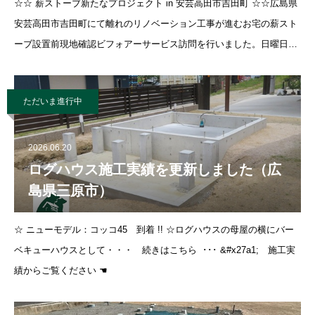
☆☆ 薪ストーブ新たなプロジェクト in 安芸高田市吉田町 ☆☆広島県
安芸高田市吉田町にて離れのリノベーション工事が進むお宅の薪スト
ーブ設置前現地確認ビフォアーサービス訪問を行いました。日曜日に
もかかわらず大工さんが黙々と作業を進められ 解体時に出た木材はお
施主さん自らが
ただいま進行中
2026.06.20
ログハウス施工実績を更新しました（広
島県三原市）
☆ ニューモデル：コッコ45 到着 !! ☆ログハウスの母屋の横にバー
ベキューハウスとして・・・ 続きはこちら ･･･ &#x27a1; 施工実
績からご覧ください ☚