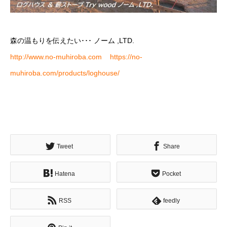
森の温もりを伝えたい･･･ ノーム ,LTD.
http://www.no-muhiroba.com
https://no-
muhiroba.com/products/loghouse/
Tweet
Share
Hatena
Pocket
RSS
feedly