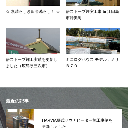
☆ 素晴らしき田舎暮らし !! ☆
薪ストーブ煙突工事 in 江田島
市沖美町
薪ストーブ施工実績を更新し
ミニログハウス モデル：メリ
ました（広島県三次市）
Ｂ７０
最近の記事
HARVIA薪式サウナヒーター施工事例を
更新しました