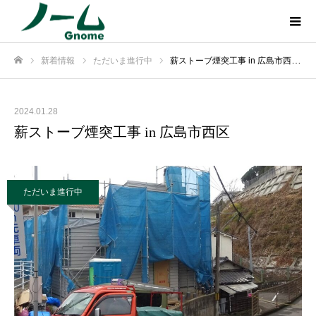
新着情報
ただいま進行中
薪ストーブ煙突工事 in 広島市西区
ホーム
2024.01.28
薪ストーブ煙突工事 in 広島市西区
ただいま進行中