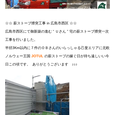
☆☆ 薪ストーブ煙突工事 in 広島市西区 ☆☆
広島市西区にて御新築の進む “ Ｕさん ” 宅の薪ストーブ煙突一次
工事を行いました。
半径3Km以内に７件のＯＢさんのいらっしゃる己斐エリアに北欧
ノルウェー王国
JOTUL
の薪ストーブの嫁ぐ日が待ち遠しいい今
日この頃です。 ありがとうございます ♪♪♪