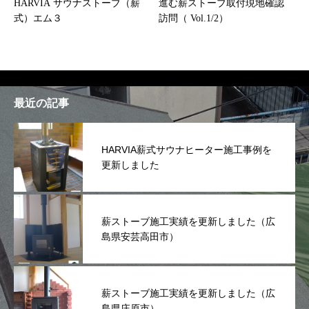
HARVIA サウナストーブ（薪
進む薪ストーブ取付現地確認
式）エム３
訪問（ Vol.1/2）
最近の記事
HARVIA薪式サウナヒーター施工事例を
更新しました
薪ストーブ施工実績を更新しました（広
島県安芸高田市）
薪ストーブ施工実績を更新しました（広
島県庄原市）