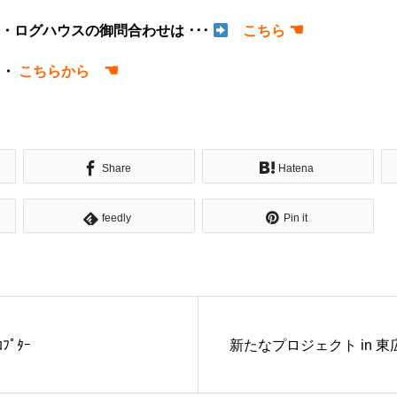
☚
・ログハウスの御問合わせは ･･･
こちら
☚
・・
こちらから
Share
Hatena
feedly
Pin it
ﾌﾟﾀｰ
新たなプロジェクト in 東