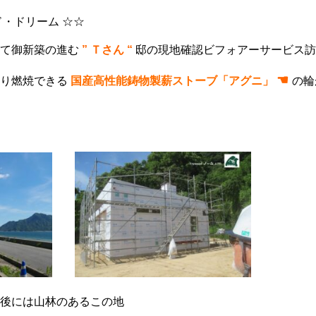
ド・ドリーム ☆☆
て御新築の進む
” Ｔさん “
邸の現地確認ビフォアーサービス訪
☚
くり燃焼できる
国産高性能鋳物製薪ストーブ
「アグニ」
の輪
後には山林のあるこの地