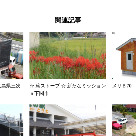
関連記事
 広島県三次
☆ 薪ストーブ ☆ 新たなミッション
メリＢ70
in 下関市